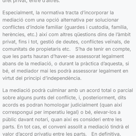
dret privat, entre d’altres.
Especialment, la normativa tracta d’incorporar la
mediació com una opció alternativa per solucionar
conflictes d’índole familiar (guardes i custodia, família,
herències, etc.) així com altres qüestions dins de l’àmbit
privat, fins i tot, gestió de deutes, conflictes veïnals, de
comunitats de propietaris etc. S’ha de tenir en compte,
que les parts hauran d’haver-se assessorat legalment
abans de la mediació, o durant la pràctica d’aquesta, si
bé, el mediador mai les podrà assessorar legalment en
virtut del principi d’independència.
La mediació podrà culminar amb un acord total o parcial
sobre alguns punts del conflicte, i, posteriorment, dits
acords es podran homologar judicialment (quan així
correspongui per imperatiu legal) o bé, elevar-los a
públic davant notari, quan així es consideri entre les
parts. En tot cas, el conveni assolit a mediació tindrà el
valor d’acord privatiu entre les parts. En definitiva,