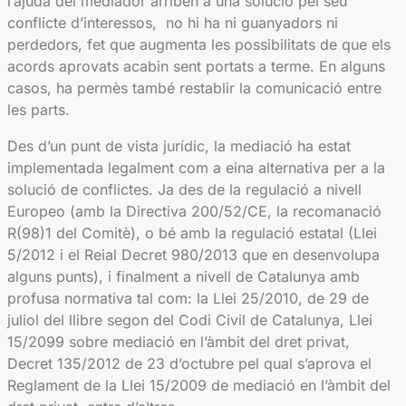
l’ajuda del mediador arriben a una solució pel seu
conflicte d’interessos, no hi ha ni guanyadors ni
perdedors, fet que augmenta les possibilitats de que els
acords aprovats acabin sent portats a terme. En alguns
casos, ha permès també restablir la comunicació entre
les parts.
Des d’un punt de vista jurídic, la mediació ha estat
implementada legalment com a eina alternativa per a la
solució de conflictes. Ja des de la regulació a nivell
Europeo (amb la Directiva 200/52/CE, la recomanació
R(98)1 del Comitè), o bé amb la regulació estatal (Llei
5/2012 i el Reial Decret 980/2013 que en desenvolupa
alguns punts), i finalment a nivell de Catalunya amb
profusa normativa tal com: la Llei 25/2010, de 29 de
juliol del llibre segon del Codi Civil de Catalunya, Llei
15/2099 sobre mediació en l’àmbit del dret privat,
Decret 135/2012 de 23 d’octubre pel qual s’aprova el
Reglament de la Llei 15/2009 de mediació en l’àmbit del