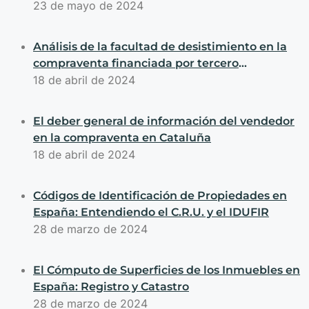
asumir el coste de substitución de la bomba de
23 de mayo de 2024
calor dañada por un fallo
Análisis de la facultad de desistimiento en la
compraventa financiada por tercero
basándonos en la normativa catalana
18 de abril de 2024
El deber general de información del vendedor
en la compraventa en Cataluña
18 de abril de 2024
Códigos de Identificación de Propiedades en
España: Entendiendo el C.R.U. y el IDUFIR
28 de marzo de 2024
El Cómputo de Superficies de los Inmuebles en
España: Registro y Catastro
28 de marzo de 2024