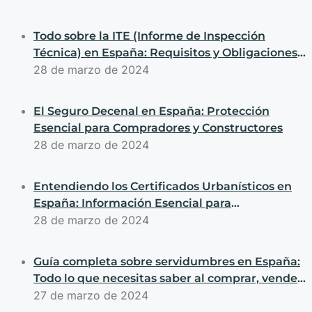
Todo sobre la ITE (Informe de Inspección
Técnica) en España: Requisitos y Obligaciones
para Compradores y Vendedores
28 de marzo de 2024
El Seguro Decenal en España: Protección
Esencial para Compradores y Constructores
28 de marzo de 2024
Entendiendo los Certificados Urbanísticos en
España: Información Esencial para
Transacciones de Propiedades
28 de marzo de 2024
Guía completa sobre servidumbres en España:
Todo lo que necesitas saber al comprar, vender
o construir propiedades
27 de marzo de 2024