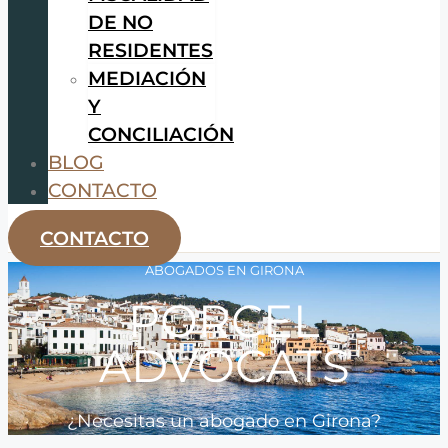
DE NO
RESIDENTES
MEDIACIÓN
Y
CONCILIACIÓN
BLOG
CONTACTO
CONTACTO
ABOGADOS EN GIRONA
PORCEL
ADVOCATS
¿Necesitas un abogado en Girona?