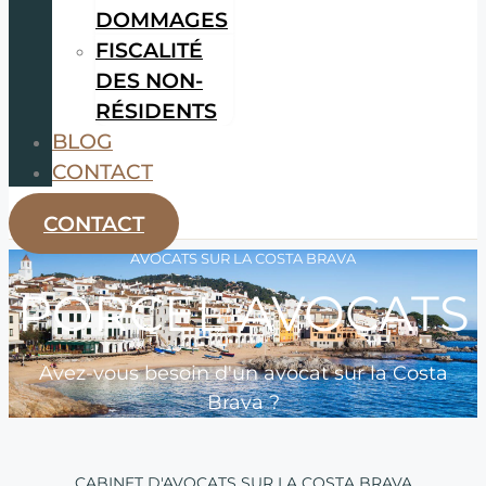
DOMMAGES
FISCALITÉ
DES NON-
RÉSIDENTS
BLOG
CONTACT
CONTACT
AVOCATS SUR LA COSTA BRAVA
PORCEL AVOCATS
Avez-vous besoin d'un avocat sur la Costa
Brava ?
CABINET D'AVOCATS SUR LA COSTA BRAVA