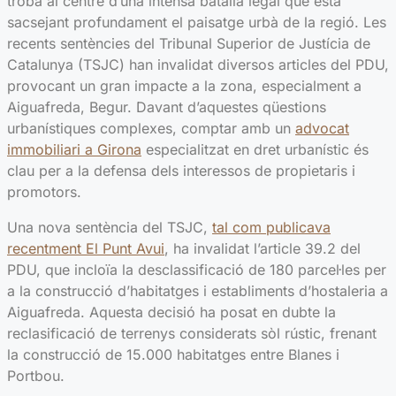
troba al centre d’una intensa batalla legal que està
sacsejant profundament el paisatge urbà de la regió. Les
recents sentències del Tribunal Superior de Justícia de
Catalunya (TSJC) han invalidat diversos articles del PDU,
provocant un gran impacte a la zona, especialment a
Aiguafreda, Begur. Davant d’aquestes qüestions
urbanístiques complexes, comptar amb un
advocat
immobiliari a Girona
especialitzat en dret urbanístic és
clau per a la defensa dels interessos de propietaris i
promotors.
Una nova sentència del TSJC,
tal com publicava
recentment El Punt Avui
, ha invalidat l’article 39.2 del
PDU, que incloïa la desclassificació de 180 parcel·les per
a la construcció d’habitatges i establiments d’hostaleria a
Aiguafreda. Aquesta decisió ha posat en dubte la
reclasificació de terrenys considerats sòl rústic, frenant
la construcció de 15.000 habitatges entre Blanes i
Portbou.