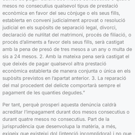
mesos no consecutius qualsevol tipus de prestació
econòmica en favor del seu cònjuge o els seus fills,
establerta en conveni judicialment aprovat o resolució
judicial en els supòsits de separació legal, divorci,
declaració de nul·litat del matrimoni, procés de filiació, o
procés d’aliments a favor dels seus fills, serà castigat
amb la pena de presó de tres mesos a un any o multa de
sis a 24 mesos. 2. Amb la mateixa pena serà castigat el
que deixés de pagar qualsevol altra prestació
econòmica establerta de manera conjunta o única en els
supòsits previstos en l’apartat anterior. 3. La reparació
del mal procedent del delicte comportarà sempre el
pagament de les quanties degudes.”
Per tant, perquè prosperi aquesta denúncia caldrà
acreditar l’impagament durant dos mesos consecutius o
durant quatre mesos no consecutius. Part de la
jurisprudència que desenvolupa la matèria, a més,
exigeix que existeixi dol (intenció incomplidora) i no que