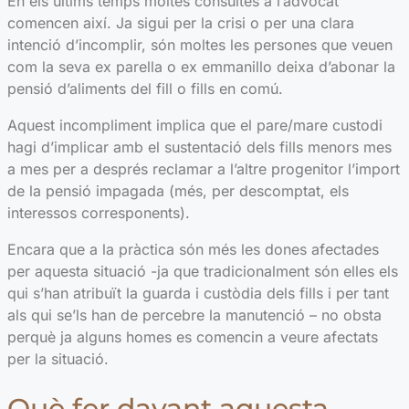
En els últims temps moltes consultes a l’advocat
comencen així. Ja sigui per la crisi o per una clara
intenció d’incomplir, són moltes les persones que veuen
com la seva ex parella o ex emmanillo deixa d’abonar la
pensió d’aliments del fill o fills en comú.
Aquest incompliment implica que el pare/mare custodi
hagi d’implicar amb el sustentació dels fills menors mes
a mes per a després reclamar a l’altre progenitor l’import
de la pensió impagada (més, per descomptat, els
interessos corresponents).
Encara que a la pràctica són més les dones afectades
per aquesta situació -ja que tradicionalment són elles els
qui s’han atribuït la guarda i custòdia dels fills i per tant
als qui se’ls han de percebre la manutenció – no obsta
perquè ja alguns homes es comencin a veure afectats
per la situació.
Què fer davant aquesta