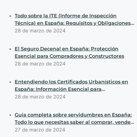
Todo sobre la ITE (Informe de Inspección
Técnica) en España: Requisitos y Obligaciones
para Compradores y Vendedores
28 de marzo de 2024
El Seguro Decenal en España: Protección
Esencial para Compradores y Constructores
28 de marzo de 2024
Entendiendo los Certificados Urbanísticos en
España: Información Esencial para
Transacciones de Propiedades
28 de marzo de 2024
Guía completa sobre servidumbres en España:
Todo lo que necesitas saber al comprar, vender
o construir propiedades
27 de marzo de 2024