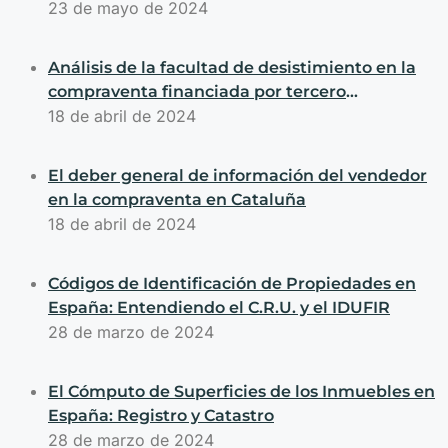
asumir el coste de substitución de la bomba de
23 de mayo de 2024
calor dañada por un fallo
Análisis de la facultad de desistimiento en la
compraventa financiada por tercero
basándonos en la normativa catalana
18 de abril de 2024
El deber general de información del vendedor
en la compraventa en Cataluña
18 de abril de 2024
Códigos de Identificación de Propiedades en
España: Entendiendo el C.R.U. y el IDUFIR
28 de marzo de 2024
El Cómputo de Superficies de los Inmuebles en
España: Registro y Catastro
28 de marzo de 2024