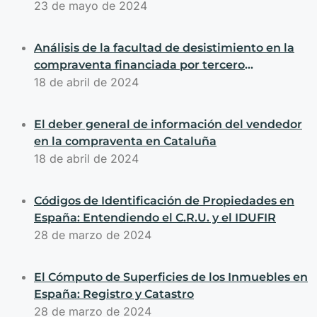
asumir el coste de substitución de la bomba de
23 de mayo de 2024
calor dañada por un fallo
Análisis de la facultad de desistimiento en la
compraventa financiada por tercero
basándonos en la normativa catalana
18 de abril de 2024
El deber general de información del vendedor
en la compraventa en Cataluña
18 de abril de 2024
Códigos de Identificación de Propiedades en
España: Entendiendo el C.R.U. y el IDUFIR
28 de marzo de 2024
El Cómputo de Superficies de los Inmuebles en
España: Registro y Catastro
28 de marzo de 2024