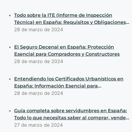
Todo sobre la ITE (Informe de Inspección
Técnica) en España: Requisitos y Obligaciones
para Compradores y Vendedores
28 de marzo de 2024
El Seguro Decenal en España: Protección
Esencial para Compradores y Constructores
28 de marzo de 2024
Entendiendo los Certificados Urbanísticos en
España: Información Esencial para
Transacciones de Propiedades
28 de marzo de 2024
Guía completa sobre servidumbres en España:
Todo lo que necesitas saber al comprar, vender
o construir propiedades
27 de marzo de 2024