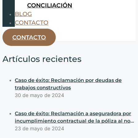
CONCILIACIÓN
BLOG
CONTACTO
CONTACTO
Artículos recientes
Caso de éxito: Reclamación por deudas de
trabajos constructivos
30 de mayo de 2024
Caso de éxito: Reclamación a aseguradora por
incumplimiento contractual de la póliza al no
asumir el coste de substitución de la bomba de
23 de mayo de 2024
calor dañada por un fallo