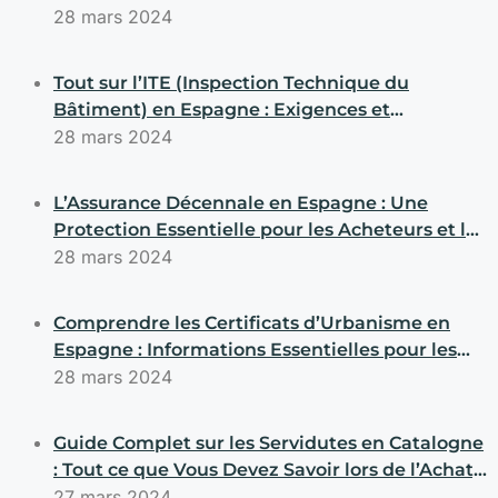
28 mars 2024
Tout sur l’ITE (Inspection Technique du
Bâtiment) en Espagne : Exigences et
Obligations pour les Acheteurs et les Vendeurs
28 mars 2024
L’Assurance Décennale en Espagne : Une
Protection Essentielle pour les Acheteurs et les
Constructeurs
28 mars 2024
Comprendre les Certificats d’Urbanisme en
Espagne : Informations Essentielles pour les
Transactions Immobilières
28 mars 2024
Guide Complet sur les Servidutes en Catalogne
: Tout ce que Vous Devez Savoir lors de l’Achat,
la Vente ou la Construction de Propriétés
27 mars 2024