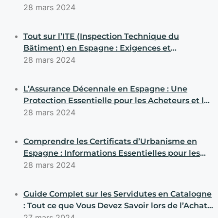
28 mars 2024
Tout sur l’ITE (Inspection Technique du
Bâtiment) en Espagne : Exigences et
Obligations pour les Acheteurs et les Vendeurs
28 mars 2024
L’Assurance Décennale en Espagne : Une
Protection Essentielle pour les Acheteurs et les
Constructeurs
28 mars 2024
Comprendre les Certificats d’Urbanisme en
Espagne : Informations Essentielles pour les
Transactions Immobilières
28 mars 2024
Guide Complet sur les Servidutes en Catalogne
: Tout ce que Vous Devez Savoir lors de l’Achat,
la Vente ou la Construction de Propriétés
27 mars 2024