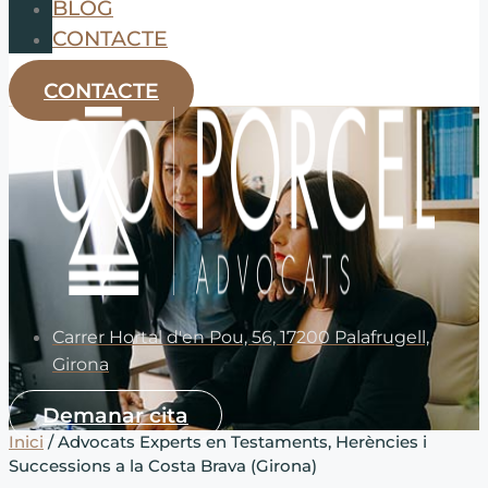
BLOG
CONTACTE
CONTACTE
Carrer Hortal d'en Pou, 56, 17200 Palafrugell,
Girona
Demanar cita
Inici
/ Advocats Experts en Testaments, Herències i
Successions a la Costa Brava (Girona)